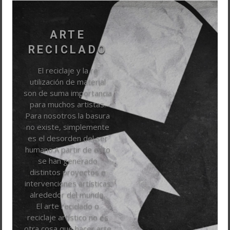
ARTE
RECICLADO
El reciclaje y la re
utilización de material
son de suma importancia
para muchos artistas.
Para nosotros la basura
no existe, simplemente
es el desorden del ser
humano.A partir de esto
se han generado
distintos proyectos e
intervenciones artísticas
alrededor del mundo.
El arte reciclado o
reciclaje artístico no es
otra cosa que hacer arte